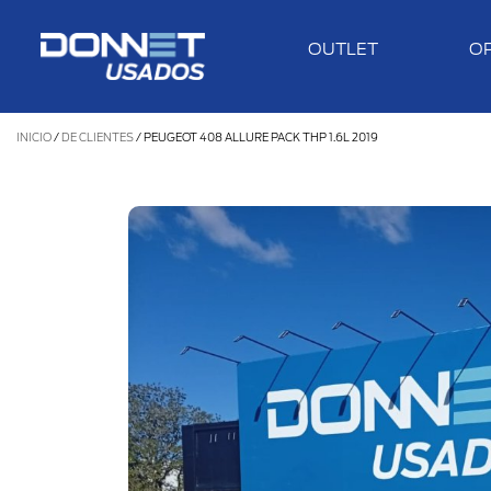
OUTLET
O
INICIO
/
DE CLIENTES
/
PEUGEOT 408 ALLURE PACK THP 1.6L 2019