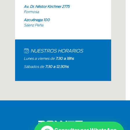
Av. Dr. Néstor Kirchner 2775
Formosa
Azcuénaga 100
Sáenz Peña
NUESTROS HORARIOS
Lunes a viernes de
7:30 a 18hs
Sábados de
7:30 a 12:30hs