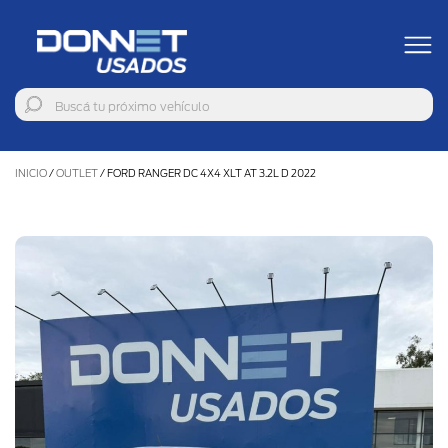
INICIO
/
OUTLET
/
FORD RANGER DC 4X4 XLT AT 3.2L D 2022