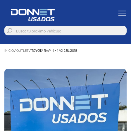
INICIO
/
OUTLET
/
TOYOTA RAV4 4×4 VX 2.5L 2018